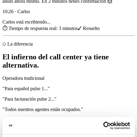
anulo ahora mismo. En 2 minutos tienes confirmación 🙌
10:26 · Carlos
Carlos está escribiendo...
⏱ Tiempo de respuesta real: 3 minutos
✓ Resuelto
◇ La diferencia
El infierno del call center ya tiene
alternativa.
Operadora tradicional
"Para español pulse 1..."
"Para facturación pulse 2..."
"Todos nuestros agentes están ocupados."
"Tiempo de espera estimado: 35 minutos."
🎵 música corporativa × 35 min