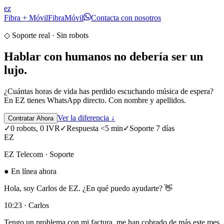
ez
Fibra + Móvil
Fibra
Móvil
Contacta con nosotros
◇ Soporte real · Sin robots
Hablar con humanos no debería ser un
lujo.
¿Cuántas horas de vida has perdido escuchando música de espera?
En EZ tienes WhatsApp directo. Con nombre y apellidos.
Ver la diferencia ↓
Contratar Ahora
✓
0 robots, 0 IVR
✓
Respuesta <5 min
✓
Soporte 7 días
EZ
EZ Telecom · Soporte
● En línea ahora
Hola, soy Carlos de EZ. ¿En qué puedo ayudarte? 👋
10:23 · Carlos
Tengo un problema con mi factura, me han cobrado de más este mes