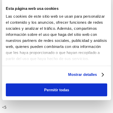
"La llamada ha sido transferida..."
Esta página web usa cookies
📵 Llamada cortada.
Las cookies de este sitio web se usan para personalizar
✗
Tiempo promedio de resolución: 3 días
el contenido y los anuncios, ofrecer funciones de redes
✗
Agentes que conocen tu caso: 0
sociales y analizar el tráfico. Además, compartimos
✗
Horas de vida perdidas: demasiadas
EZ Telecom
información sobre el uso que haga del sitio web con
nuestros partners de redes sociales, publicidad y análisis
WhatsApp → Carlos responde
web, quienes pueden combinarla con otra información
"Hola, veo tu cuenta. Resuelto en 5 minutos." ✓ Confirmación en 2
que les haya proporcionado o que hayan recopilado a
minutos
partir del uso que haya hecho de sus servicios.
✓
Tiempo de respuesta: <5 minutos
✓
Misma persona siempre te atiende
Mostrar detalles
✓
Canal: WhatsApp. Sin espera.
◇ Números reales
Permitir todas
Personas atendiendo a personas.
<5