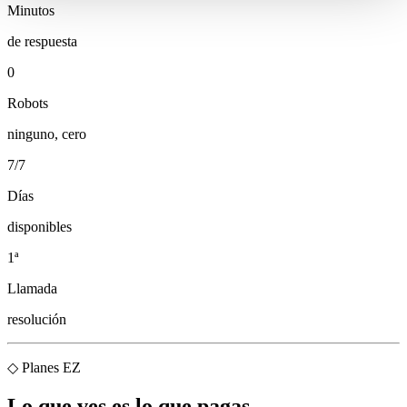
Minutos
de respuesta
0
Robots
ninguno, cero
7/7
Días
disponibles
1ª
Llamada
resolución
◇ Planes EZ
Lo que ves es lo que pagas.