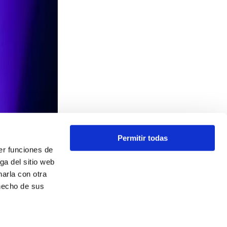
Permitir todas
er funciones de
ga del sitio web
arla con otra
 hecho de sus