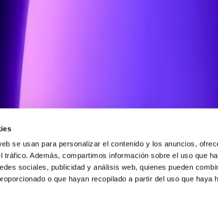
ies
web se usan para personalizar el contenido y los anuncios, ofrec
el tráfico. Además, compartimos información sobre el uso que ha
edes sociales, publicidad y análisis web, quienes pueden combin
proporcionado o que hayan recopilado a partir del uso que haya