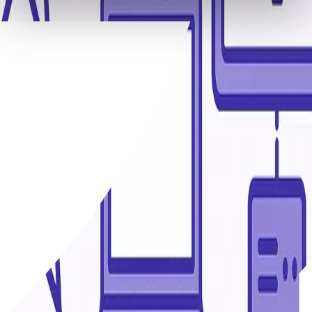
La más vendida
10
€/mes
Blog
Contacta con nosotros
← Volver al blog
5g
1
artículo
19 de agosto de 2025
·
4
min de lectura
Open RAN en 2025: qué es, ventajas,
riesgos y adopción en España
Guía práctica y basada en evidencia sobre Open RAN: cómo
funciona, beneficios, riesgos, estado de adopción en España y el
mundo, y recomendaciones de despliegue.
open-ran
5g
telecomunicaciones