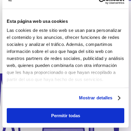
25
€/mes
Fibra 300Mb + 2x Móviles 30GB Acumulables
Recomendado
29
€/mes
Esta página web usa cookies
Fibra 300Mb + 4x Móviles 30GB Acumulables
Familiar
Las cookies de este sitio web se usan para personalizar
37
€/mes
el contenido y los anuncios, ofrecer funciones de redes
sociales y analizar el tráfico. Además, compartimos
Fibra
▼
información sobre el uso que haga del sitio web con
300 Mbps
nuestros partners de redes sociales, publicidad y análisis
21
€/mes
web, quienes pueden combinarla con otra información
600 Mbps
que les haya proporcionado o que hayan recopilado a
24
€/mes
1 Gbps
partir del uso que haya hecho de sus servicios.
29
€/mes
Móvil
▼
Mostrar detalles
30GB
5
€/mes
Permitir todas
100GB
9
€/mes
Ilimitados