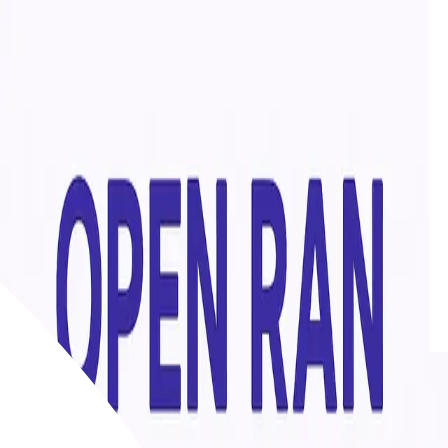
Calcula tu ahorro
Fibra + Móvil
Fibra 300Mb + 1x Móvil 30GB Acumulables
La más barata
25
€/mes
Fibra 300Mb + 2x Móviles 30GB Acumulables
Recomendado
29
€/mes
Fibra 300Mb + 4x Móviles 30GB Acumulables
Familiar
37
€/mes
Fibra
300 Mbps