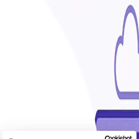
21
€/mes
600 Mbps
24
€/mes
1 Gbps
29
€/mes
Móvil
30GB
5
€/mes
100GB
9
€/mes
Ilimitados
La más vendida
10
€/mes
Blog
Contacta con nosotros
Calcula tu ahorro
Fibra + Móvil
▼
Fibra 300Mb + 1x Móvil 30GB Acumulables
La más barata